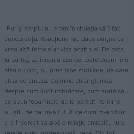
„Pur și simplu nu eram în situația să îi fac
concurență. Reacționa rău dacă simțea că
vreo altă femeie ar viza poziția ei. De asta,
la partid, se înconjurase de toate doamnele
alea cu coc, nu prea bine mobilate, de care
chiar se amuza. Cu mine chiar glumea
despre cum sunt îmbrăcate, cum arată sau
ce spun ”doamnele de la partid”. Pe mine,
nu știu de ce, m-a tutuit de cum m-a văzut
și a încercat să aibă o relație amicală, nu o
relație strict profesională, rece. Din tot