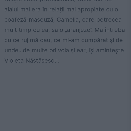
alaiul mai era în relații mai apropiate cu o
coafeză-maseuză, Camelia, care petrecea
mult timp cu ea, să o „aranjeze”. Mă întreba
cu ce ruj mă dau, ce mi-am cumpărat şi de
unde...de multe ori voia şi ea.”, își amintește
Violeta Năstăsescu.