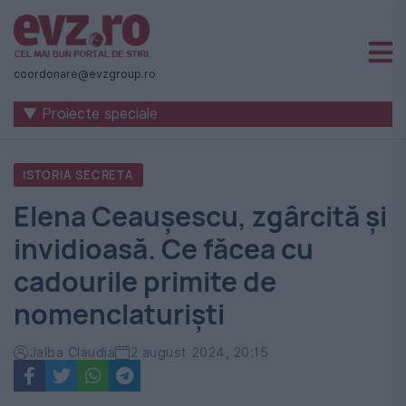
Știri
naționale
coordonare@evzgroup.ro
și
▼ Proiecte speciale
internaționale
|
ISTORIA SECRETA
România
Elena Ceaușescu, zgârcită și
-
invidioasă. Ce făcea cu
Evenimentul
cadourile primite de
Zilei
nomenclaturiști
Jalba Claudia
2 august 2024, 20:15