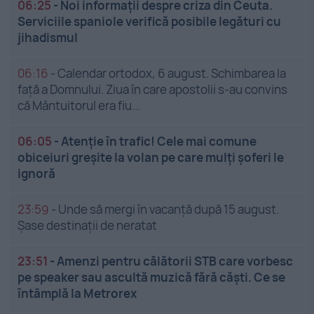
06:25
-
Noi informații despre criza din Ceuta.
Serviciile spaniole verifică posibile legături cu
jihadismul
06:16
-
Calendar ortodox, 6 august. Schimbarea la
față a Domnului. Ziua în care apostolii s-au convins
că Mântuitorul era fiu...
06:05
-
Atenție în trafic! Cele mai comune
obiceiuri greșite la volan pe care mulți șoferi le
ignoră
23:59
-
Unde să mergi în vacanță după 15 august.
Șase destinații de neratat
23:51
-
Amenzi pentru călătorii STB care vorbesc
pe speaker sau ascultă muzică fără căști. Ce se
întâmplă la Metrorex