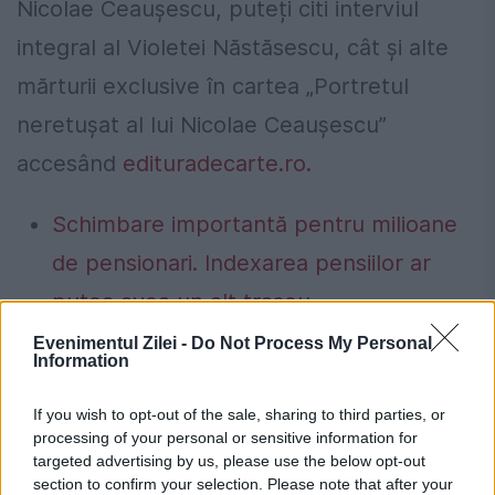
Nicolae Ceaușescu, puteți citi interviul
integral al Violetei Năstăsescu, cât și alte
mărturii exclusive în cartea „Portretul
neretușat al lui Nicolae Ceaușescu”
accesând
edituradecarte.ro.
Schimbare importantă pentru milioane
de pensionari. Indexarea pensiilor ar
putea avea un alt traseu
Cine are dreptul să încaseze ultima
Evenimentul Zilei -
Do Not Process My Personal
Information
pensie? Actele necesare. Termenul legal
de depunere a cererii
If you wish to opt-out of the sale, sharing to third parties, or
processing of your personal or sensitive information for
targeted advertising by us, please use the below opt-out
section to confirm your selection. Please note that after your