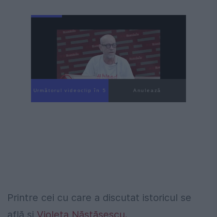
Următorul videoclip în 4
Anulează
Printre cei cu care a discutat istoricul se
află și
Violeta Năstăsescu.