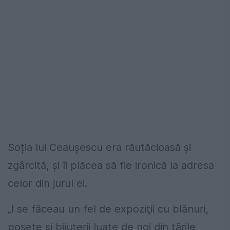
Soția lui Ceaușescu era răutăcioasă și
zgârcită, și îi plăcea să fie ironică la adresa
celor din jurul ei.
„I se făceau un fel de expoziţii cu blănuri,
poşete şi bijuterii luate de noi din ţările